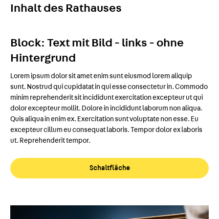
Inhalt des Rathauses
Block: Text mit Bild - links - ohne
Hintergrund
Lorem ipsum dolor sit amet enim sunt eiusmod lorem aliquip
sunt. Nostrud qui cupidatat in qui esse consectetur in. Commodo
minim reprehenderit sit incididunt exercitation excepteur ut qui
dolor excepteur mollit. Dolore in incididunt laborum non aliqua.
Quis aliqua in enim ex. Exercitation sunt voluptate non esse. Eu
excepteur cillum eu consequat laboris. Tempor dolor ex laboris
ut. Reprehenderit tempor.
Schaltfläche