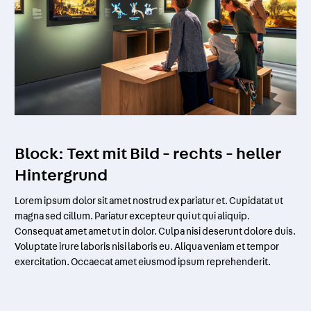
Block: Text mit Bild - rechts - heller
Hintergrund
Lorem ipsum dolor sit amet nostrud ex pariatur et. Cupidatat ut
magna sed cillum. Pariatur excepteur qui ut qui aliquip.
Consequat amet amet ut in dolor. Culpa nisi deserunt dolore duis.
Voluptate irure laboris nisi laboris eu. Aliqua veniam et tempor
exercitation. Occaecat amet eiusmod ipsum reprehenderit.