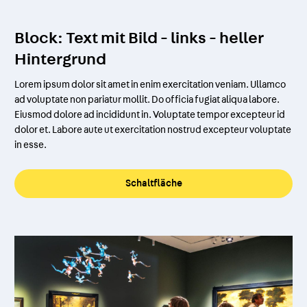
Block: Text mit Bild - links - heller
Hintergrund
Lorem ipsum dolor sit amet in enim exercitation veniam. Ullamco
ad voluptate non pariatur mollit. Do officia fugiat aliqua labore.
Eiusmod dolore ad incididunt in. Voluptate tempor excepteur id
dolor et. Labore aute ut exercitation nostrud excepteur voluptate
in esse.
Schaltfläche