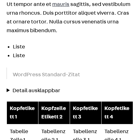
Ut tempor ante et
mauris
sagittis, sed vestibulum
urna rhoncus. Duis porttitor aliquet viverra. Cras
at ornare tortor. Nulla cursus venenatis urna
maximus bibendum.
Liste
Liste
WordPress Standard-Zitat
Detail ausklappbar
Kopfetike
Kopfzeile
Kopfetike
Kopfetike
tt 1
Etikett 2
tt 3
tt 4
Tabelle
Tabellenz
Tabellenz
Tabellenz