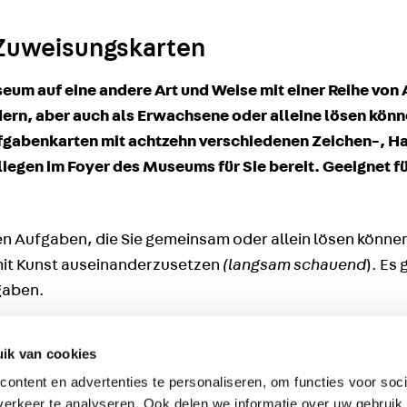
Zuweisungskarten
eum auf eine andere Art und Weise mit einer Reihe von 
ern, aber auch als Erwachsene oder alleine lösen könn
fgabenkarten mit achtzehn verschiedenen Zeichen-, H
iegen im Foyer des Museums für Sie bereit. Geeignet fü
n Aufgaben, die Sie gemeinsam oder allein lösen könne
mit Kunst auseinanderzusetzen
(langsam schauend
). Es 
gaben.
ik van cookies
ontent en advertenties te personaliseren, om functies voor soci
ür alle Besucher geeignet. Spaß für (Groß-)Eltern und (
erkeer te analyseren. Ook delen we informatie over uw gebruik 