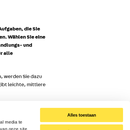
Aufgaben, die Sie
en. Wählen Sie eine
andlungs- und
r alle
n, werden Sie dazu
gibt leichte, mittlere
Alles toestaan
al media te
Groß-)Kinder und
van onze site