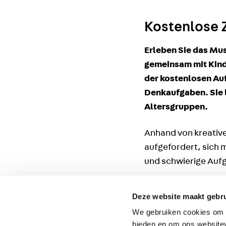
Kostenlose 
Erleben Sie das Mus
gemeinsam mit Kind
der kostenlosen Au
Denkaufgaben. Sie l
Altersgruppen.
Anhand von kreative
aufgefordert, sich 
und schwierige Auf
Für wen?
Deze website maakt gebru
We gebruiken cookies om c
Die Aufgaben sind f
bieden en om ons websitev