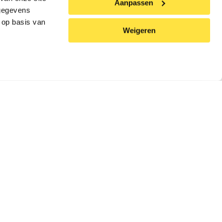
ie Aufgabe, die zu
Aanpassen
 gegevens
n sehr gut geeignet,
 op basis van
Weigeren
rem YouTube-Kanal,
Schneller Vorlauf zu