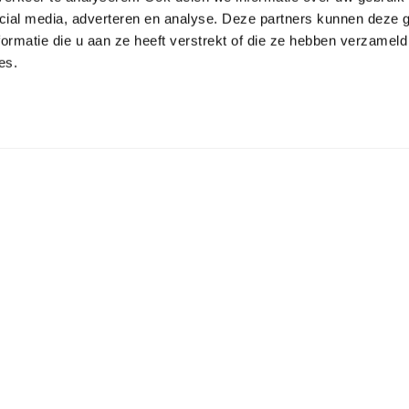
ngehörige und sogar für echte Kunstkenner. Sie wählen d
cial media, adverteren en analyse. Deze partners kunnen deze
oß-)Eltern mit (Groß-)Kindern sind die leichten Aufgabe
ormatie die u aan ze heeft verstrekt of die ze hebben verzameld
nner sich vielleicht an die schwierigen Aufgaben wagt.
es.
en Blick auf die
Verschiedene Filme anschauen
auf unse
ze Vlogs zu den Einsätzen sehen.
en sind für die Besucher des Museums kostenlos.
kt
Informationen für