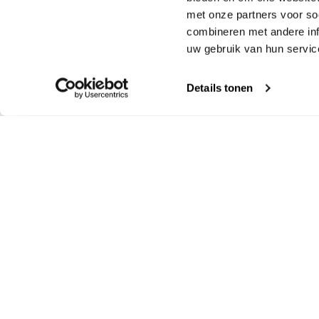
auch für Freunde, A
met onze partners voor so
Ihnen passt. Für (Gr
combineren met andere inf
während der Kunstke
uw gebruik van hun servic
Tipp:
Werfen Sie ein
Details tonen
hier können Sie kur
Kosten
Die Zuweisungskart
Abonnieren Sie unseren
Konta