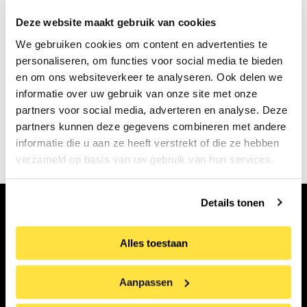
Deze website maakt gebruik van cookies
We gebruiken cookies om content en advertenties te
personaliseren, om functies voor social media te bieden
en om ons websiteverkeer te analyseren. Ook delen we
informatie over uw gebruik van onze site met onze
partners voor social media, adverteren en analyse. Deze
Else Berg,
Vase mit Blumen
, Öl auf
partners kunnen deze gegevens combineren met andere
Leinwand, aus der Sammlung
Boendermaker
informatie die u aan ze heeft verstrekt of die ze hebben
verzameld op basis van uw gebruik van hun services.
Details tonen
Abonnieren Sie unseren Newsletter
Alles toestaan
Vornamen
Aanpassen
Nachname