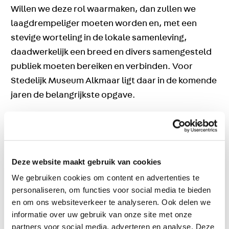
Willen we deze rol waarmaken, dan zullen we
laagdrempeliger moeten worden en, met een
stevige worteling in de lokale samenleving,
daadwerkelijk een breed en divers samengesteld
publiek moeten bereiken en verbinden. Voor
Stedelijk Museum Alkmaar ligt daar in de komende
jaren de belangrijkste opgave.
Missie
Stedelijk Museum Alkmaar heeft als missie om een
breed en divers publiek kennis te laten maken, te
Deze website maakt gebruik van cookies
inspireren en te verbinden met kunst, cultuur en
We gebruiken cookies om content en advertenties te
geschiedenis van Alkmaar en de omliggende
personaliseren, om functies voor social media te bieden
regio. Het museum speelt een maatschappelijke
en om ons websiteverkeer te analyseren. Ook delen we
rol in het verbinden van mensen en groepen in een
informatie over uw gebruik van onze site met onze
verdeelde samenleving.
partners voor social media, adverteren en analyse. Deze