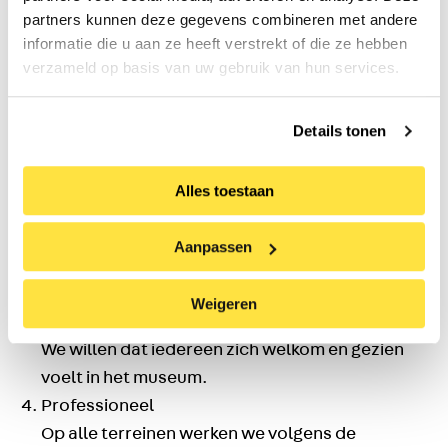
partners kunnen deze gegevens combineren met andere
informatie die u aan ze heeft verstrekt of die ze hebben
Bij het vervullen van de missie laten we ons leiden
verzameld op basis van uw gebruik van hun services.
door vijf kernwaarden:
Nieuwsgierig
Details tonen
We staan open in de wereld en zijn nieuwsgierig
naar inzichten, kennis, achtergronden en
Alles toestaan
motieven.
Betrokken
Aanpassen
We zijn betrokken bij onze omgeving, bij ons
werk en bij elkaar.
Weigeren
Gastvrij
We willen dat iedereen zich welkom en gezien
voelt in het museum.
Professioneel
Op alle terreinen werken we volgens de