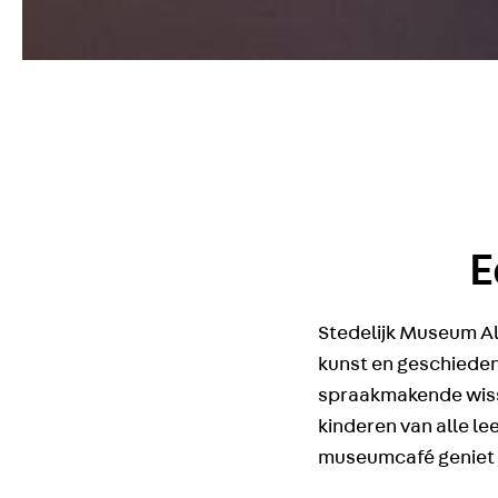
E
Stedelijk Museum A
kunst en geschieden
spraakmakende wisse
kinderen van alle le
museumcafé geniet je