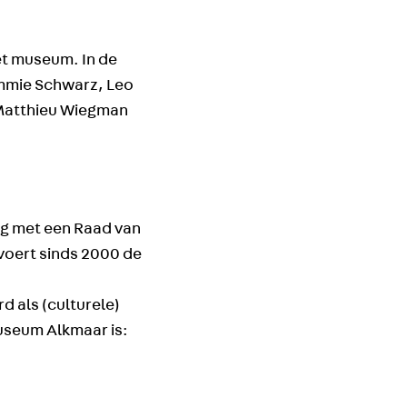
et museum. In de
ommie Schwarz, Leo
n Matthieu Wiegman
ing met een Raad van
voert sinds 2000 de
d als (culturele)
useum Alkmaar is: