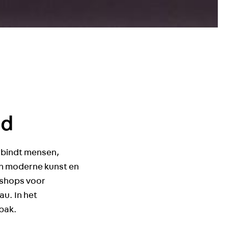
nd
rbindt mensen,
en moderne kunst en
kshops voor
au. In het
ebak.