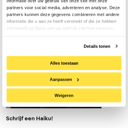
informatie over uw gebruik van onze site met onze
partners voor social media, adverteren en analyse. Deze
Artist Talk - Inderjeet Sandhu
partners kunnen deze gegevens combineren met andere
Lees meer
informatie die u aan ze heeft verstrekt of die ze hebben
verzameld op basis van uw gebruik van hun services.
Details tonen
Alles toestaan
Aanpassen
Weigeren
Schrijf een Haiku!