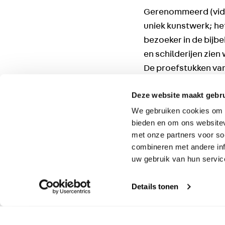
Gerenommeerd (video
uniek kunstwerk; h
bezoeker in de bijb
en schilderijen zie
De proefstukken van 
installatie die niet 
Deze website maakt gebru
Lees hier het
NRC pr
We gebruiken cookies om c
bieden en om ons websitev
De Grote Kerk
is op
met onze partners voor so
combineren met andere inf
uw gebruik van hun servic
Raamwerk
van Fion
30 september t/m 3
Details tonen