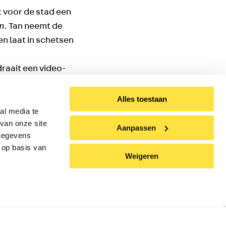
 voor de stad een
m
. Tan neemt de
en laat in schetsen
.
draait een video-
Alles toestaan
al media te
van onze site
Aanpassen
e Raam te bekijken.
 gegevens
 op basis van
Weigeren