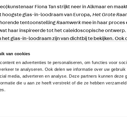
)kunstenaar Fiona Tan strijkt neer in Alkmaar en maakt
et hoogste glas-in-loodraam van Europa,
Het Grote Raa
ehorende tentoonstelling
Raamwerk
mee in haar proces 
n wat haar inspireerde tot het caleidoscopische ontwerp
het glas-in-loodraam zijn van dichtbij te bekijken. Ook 
eerder in Nederland te zien was.
ik van cookies
ofiel van Fiona Tan over Het Grote Raam en Raamwerk
.
ontent en advertenties te personaliseren, om functies voor soci
erkeer te analyseren. Ook delen we informatie over uw gebruik 
 de volgende zondagen geopend om zelfstandig Het Grot
cial media, adverteren en analyse. Deze partners kunnen deze
ormatie die u aan ze heeft verstrekt of die ze hebben verzameld
es.
a Tan
 maart 2024