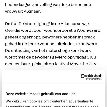
hedendaagse aanvulling van deze beroemde
vrouw uit Alkmaar.
De flat De Vooruitgang’ in de Alkmaarse wijk
Overdie wordt door wooncorporatie Woonwaard
geheel opgeknapt, bewoners hebben inspraak
gehad in de keuze voor het uiteindelijke ontwerp.
De onthulling van het metershoge kunstwerk
wordt met de bewoners gevierd op vrijdag 5 juli
met een buurtpicknick op festival Move the City.
Museum Murals is een initiatief van het
Mauritshuis en wordt mogelijk gemaakt door de
deelnemers van de VriendenLoterij.
Deze website maakt gebruik van cookies
We gebruiken cookies om content en advertenties te
Kijk voor alle informatie over dit project
personaliseren, om functies voor social media te bieden