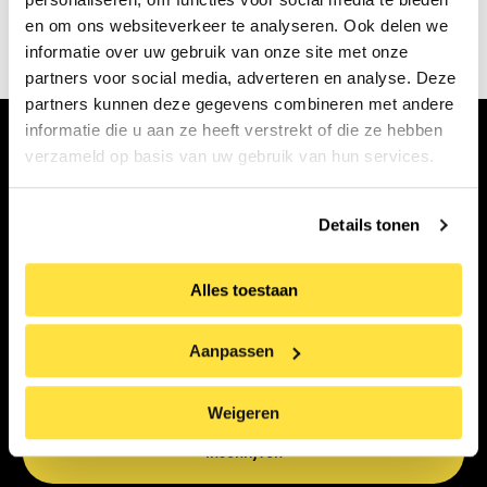
op
Museum Murals | 20 Musea, 20 Street Artists,
en om ons websiteverkeer te analyseren. Ook delen we
20 Murals
informatie over uw gebruik van onze site met onze
partners voor social media, adverteren en analyse. Deze
partners kunnen deze gegevens combineren met andere
informatie die u aan ze heeft verstrekt of die ze hebben
verzameld op basis van uw gebruik van hun services.
Abonneer op onze nieuwsbrief
Voornaam
Details tonen
Achternaam
Alles toestaan
Aanpassen
E-
mailadres
Weigeren
(Vereist)