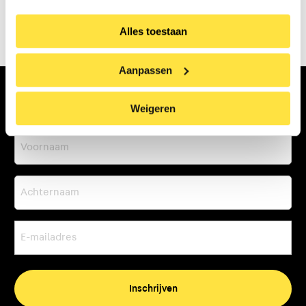
01:36
Alles toestaan
Play
Mute
Settings
Ente
fulls
Aanpassen
Weigeren
Abonneer op onze nieuwsbrief
Voornaam
Achternaam
E-
mailadres
(Vereist)