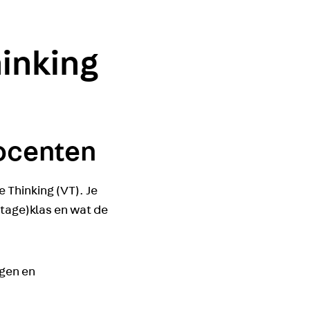
hinking
ocenten
 Thinking (VT). Je
stage)klas en wat de
gen en