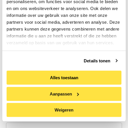
personaliseren, om functies voor social media te bieden
en om ons websiteverkeer te analyseren. Ook delen we
informatie over uw gebruik van onze site met onze
partners voor social media, adverteren en analyse. Deze
Adresse Zeile 2
partners kunnen deze gegevens combineren met andere
informatie die u aan ze heeft verstrekt of die ze hebben
verzameld op basis van uw gebruik van hun services.
Stadt
Details tonen
ZIP / Postleitzahl
Alles toestaan
Name der Kontaktperson
(erforderlich)
Aanpassen
Weigeren
Vorname