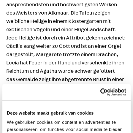
ansprechendsten und hochwertigsten Werken
des Meisters von Alkmaar. Die Tafeln zeigen
weibliche Heilige in einem Klostergarten mit
exotischen Vögeln und einer Hügellandschaft.
Jede Heilige ist durch ein Attribut gekennzeichnet:
Cäcilia sang weiter zu Gott und ist an einer Orgel
dargestellt, Margarete trotzte einem Drachen,
Lucia hat Feuer in der Hand und verschenkte ihren
Reichtum und Agatha wurde schwer gefoltert -
das Gemälde zeigt ihre abgetrennte Brust in einer
Zange.
Die beiden Tafeln des Meisters von Alkmaar sind
jetzt in der Dauerausstellung ‘Allemaal Alkmaar’
Deze website maakt gebruik van cookies
zu sehen!
We gebruiken cookies om content en advertenties te
personaliseren, om functies voor social media te bieden