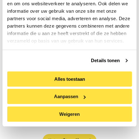
en om ons websiteverkeer te analyseren. Ook delen we
Mit freundlicher Genehmigung von
informatie over uw gebruik van onze site met onze
Dieser Ankauf wurde dank der Unterstützung
partners voor social media, adverteren en analyse. Deze
der Rembrandt-Vereinigung (auch dank ihres
partners kunnen deze gegevens combineren met andere
Themenfonds Mittelalter und Renaissance und
informatie die u aan ze heeft verstrekt of die ze hebben
ihres Lotterieankaufsfonds der Freunde), des
verzameld op basis van uw gebruik van hun services.
Mondriaan-Fonds (des öffentlichen Fonds für
bildende Kunst und kulturelles Erbe in den
Details tonen
Niederlanden und dem karibischen Teil des
Königreichs) und der Freunde des Stedelijk
Alles toestaan
Museum Alkmaar ermöglicht.
Aanpassen
Möchten auch Sie zu besonderen Ankäufen für
unsere Sammlung beitragen? Unterstützen Sie
Weigeren
das Museum und werden Sie ein Freund!